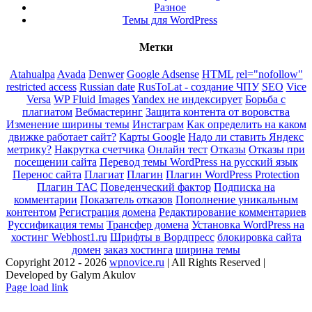
Разное
Темы для WordPress
Метки
Atahualpa
Avada
Denwer
Google Adsense
HTML
rel="nofollow"
restricted access
Russian date
RusToLat - создание ЧПУ
SEO
Vice
Versa
WP Fluid Images
Yandex не индексирует
Борьба с
плагиатом
Вебмастеринг
Защита контента от воровства
Изменение ширины темы
Инстаграм
Как определить на каком
движке работает сайт?
Карты Google
Надо ли ставить Яндекс
метрику?
Накрутка счетчика
Онлайн тест
Отказы
Отказы при
посещении сайта
Перевод темы WordPress на русский язык
Перенос сайта
Плагиат
Плагин
Плагин WordPress Protection
Плагин ТАС
Поведенческий фактор
Подписка на
комментарии
Показатель отказов
Пополнение уникальным
контентом
Регистрация домена
Редактирование комментариев
Руссификация темы
Трансфер домена
Установка WordPress на
хостинг Webhost1.ru
Шрифты в Вордпресс
блокировка сайта
домен
заказ хостинга
ширина темы
Copyright 2012 - 2026
wpnovice.ru
| All Rights Reserved |
Developed by Galym Akulov
Page load link
Go