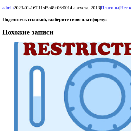
admin
2023-01-16T11:45:48+06:00
14 августа, 2013
|
Плагины
|
Нет 
Поделитесь ссылкой, выберите свою платформу:
Facebook
Twitter
LinkedIn
Pinterest
Vk
Email
Похожие записи