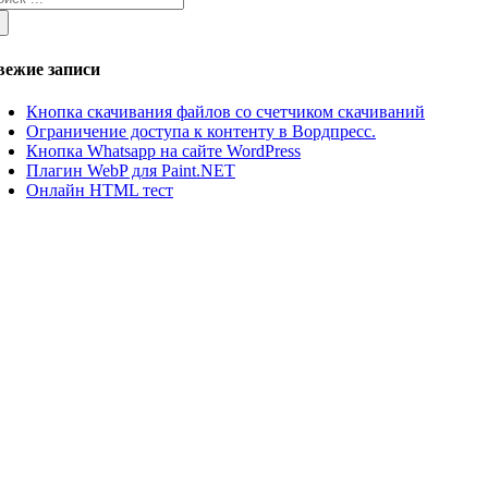
иска:
вежие записи
Кнопка скачивания файлов со счетчиком скачиваний
Ограничение доступа к контенту в Вордпресс.
Кнопка Whatsapp на сайте WordPress
Плагин WebP для Paint.NET
Онлайн HTML тест