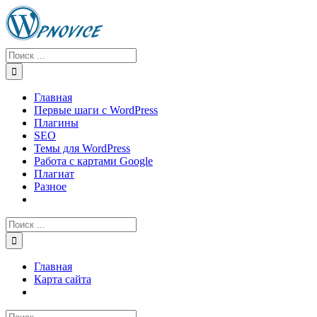
Skip
to
content
Результат
поиска:
Главная
Первые шаги с WordPress
Плагины
SEO
Темы для WordPress
Работа с картами Google
Плагиат
Разное
Результат
поиска:
Главная
Карта сайта
Результат