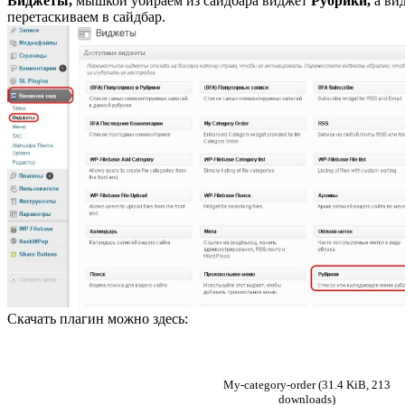
Виджеты,
мышкой убираем из сайдбара виджет
Рубрики,
а ви
перетаскиваем в сайдбар.
Скачать плагин можно здесь:
My-category-order (31.4 KiB, 213
downloads)