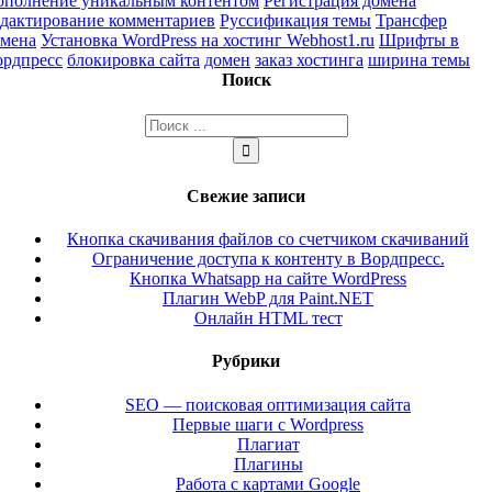
ополнение уникальным контентом
Регистрация домена
дактирование комментариев
Руссификация темы
Трансфер
омена
Установка WordPress на хостинг Webhost1.ru
Шрифты в
ордпресс
блокировка сайта
домен
заказ хостинга
ширина темы
Поиск
Результат
поиска:
Свежие записи
Кнопка скачивания файлов со счетчиком скачиваний
Ограничение доступа к контенту в Вордпресс.
Кнопка Whatsapp на сайте WordPress
Плагин WebP для Paint.NET
Онлайн HTML тест
Рубрики
SEO — поисковая оптимизация сайта
Первые шаги с Wordpress
Плагиат
Плагины
Работа с картами Google